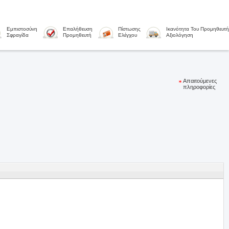
Εμπιστοσύνη
Επαλήθευση
Πίστωσης
Ικανότητα Του Προμηθευτή
Σφραγίδα
Προμηθευτή
Ελέγχου
Αξιολόγηση
Απαιτούμενες
πληροφορίες