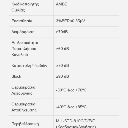
Κωδικοποιητής
AMBE
Ομιλίας
Ευαισθησία
3%BER≤0.35µV
Διαμόρφωση
≥70dB
Επιλεκτικότητα
Παραπλήσιου
≥60 dB
Καναλιού
Καταστολή Ψευδών
≥70 dB
Block
≥90 dB
Θερμοκρασία
-30ºC έως +70ºC
Λειτουργίας
Θερμοκρασία
-40ºC έως +85ºC
Αποθήκευσης
MIL-STD-810C/D/E/F
Περιβαλλοντική
(Κραδασμοί/Δονήσεις)