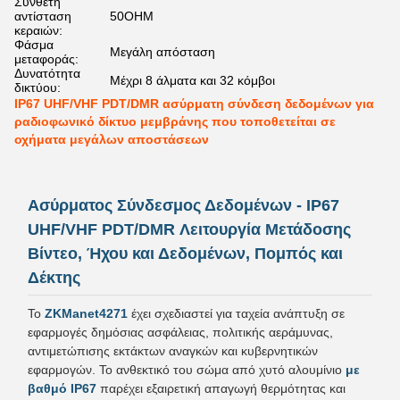
Σύνθετη
αντίσταση
50OHM
κεραιών:
Φάσμα
Μεγάλη απόσταση
μεταφοράς:
Δυνατότητα
Μέχρι 8 άλματα και 32 κόμβοι
δικτύου:
IP67 UHF/VHF PDT/DMR ασύρματη σύνδεση δεδομένων για
ραδιοφωνικό δίκτυο μεμβράνης που τοποθετείται σε
οχήματα μεγάλων αποστάσεων
Ασύρματος Σύνδεσμος Δεδομένων - IP67
UHF/VHF PDT/DMR Λειτουργία Μετάδοσης
Βίντεο, Ήχου και Δεδομένων, Πομπός και
Δέκτης
Το
ZKManet4271
έχει σχεδιαστεί για ταχεία ανάπτυξη σε
εφαρμογές δημόσιας ασφάλειας, πολιτικής αεράμυνας,
αντιμετώπισης εκτάκτων αναγκών και κυβερνητικών
εφαρμογών. Το ανθεκτικό του σώμα από χυτό αλουμίνιο
με
βαθμό IP67
παρέχει εξαιρετική απαγωγή θερμότητας και