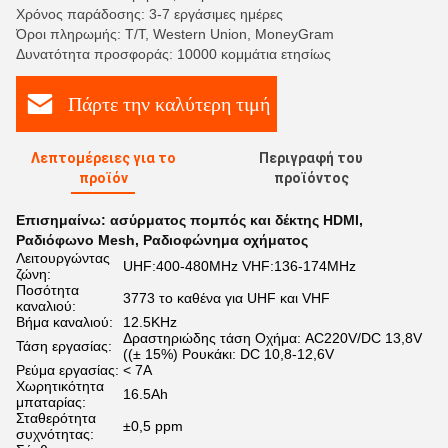
Χρόνος παράδοσης: 3-7 εργάσιμες ημέρες
Όροι πληρωμής: T/T, Western Union, MoneyGram
Δυνατότητα προσφοράς: 10000 κομμάτια ετησίως
Πάρτε την καλύτερη τιμή
Λεπτομέρειες για το
Περιγραφή του
προϊόν
προϊόντος
Επισημαίνω:
ασύρματος πομπός και δέκτης HDMI
,
Ραδιόφωνο Mesh
,
Ραδιοφώνημα οχήματος
Λειτουργώντας
UHF:400-480MHz VHF:136-174MHz
ζώνη:
Ποσότητα
3773 το καθένα για UHF και VHF
καναλιού:
Βήμα καναλιού:
12.5KHz
Δραστηριώδης τάση Οχήμα: AC220V/DC 13,8V
Τάση εργασίας:
((± 15%) Ρουκάκι: DC 10,8-12,6V
Ρεύμα εργασίας:
< 7A
Χωρητικότητα
16.5Ah
μπαταρίας:
Σταθερότητα
±0,5 ppm
συχνότητας: