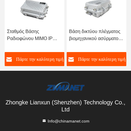
Σταθμός Βάσης
Βάση δικτύου πλέγματος
Ραδιοφώνου MIMO IP
βιομηχανικού ασύρματου
Mesh 4W 2T2R με
δικτύου με διπλή ζώνη
Συχνότητα 1400-
1.4GHz/5.8GHz 90Mbps
ή
Πάρτε την καλύτερη τιμή
Πάρτε την καλύτερη τιμή
1460MHz, Ρυθμό
και προστασία IP67
Δεδομένων 82Mbps και
Ανθεκτική Συσκευασία
IP67
Zhongke Lianxun (Shenzhen) Technology Co.,
Ltd
Info@chinamanet.com