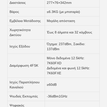
Διαστάσεις
277×76×342mm
Βάρος
≤6.3KG (με μπαταρία)
Εμβέλεια Μετάδοσης
Μεγάλη απόσταση
Χωρητικότητα
Έως 8 άλματα και 32 κόμβους
Δικτύου
Όχημα: 237dBm, Σακίδιο:
Ισχύς Εξόδου
137dBm
Μόνο δεδομένα 12.5kHz:
7K60FXD
Διαμόρφωση 4FSK
Δεδομένα και φωνή 12.5kHz:
7K60FXE
Ισχύς Παραπλήσιου
≥60dB
Καναλιού
Ψευδείς Εκπομπές
-36dBm1GHz
Ψηφιακός