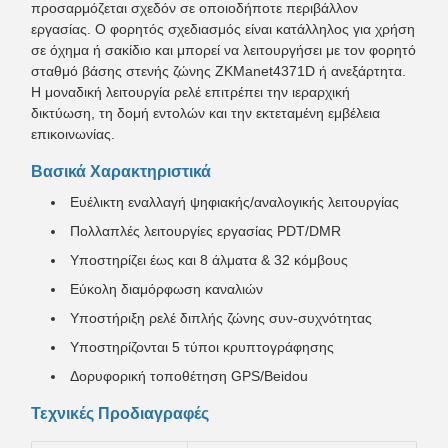
προσαρμόζεται σχεδόν σε οποιοδήποτε περιβάλλον
εργασίας. Ο φορητός σχεδιασμός είναι κατάλληλος για χρήση
σε όχημα ή σακίδιο και μπορεί να λειτουργήσει με τον φορητό
σταθμό βάσης στενής ζώνης ZKManet4371D ή ανεξάρτητα.
Η μοναδική λειτουργία ρελέ επιτρέπει την ιεραρχική
δικτύωση, τη δομή εντολών και την εκτεταμένη εμβέλεια
επικοινωνίας.
Βασικά Χαρακτηριστικά
Ευέλικτη εναλλαγή ψηφιακής/αναλογικής λειτουργίας
Πολλαπλές λειτουργίες εργασίας PDT/DMR
Υποστηρίζει έως και 8 άλματα & 32 κόμβους
Εύκολη διαμόρφωση καναλιών
Υποστήριξη ρελέ διπλής ζώνης συν-συχνότητας
Υποστηρίζονται 5 τύποι κρυπτογράφησης
Δορυφορική τοποθέτηση GPS/Beidou
Τεχνικές Προδιαγραφές