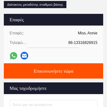
Διάτακτος μεταδότης σταθμού βάσης
Επαφές
Επαφές:
Miss. Annie
Τηλεφώνημα:
86-13316826915
Επικοινωνήστε τώρα
Μας ταχυδρομήστε