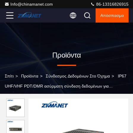
Info@chinamanet.com
86-13316826915
Απόσπασμα
Προϊόντα
Σπίτι
>
Προϊόντα
>
Σύνδεσμος Δεδομένων Στο Όχημα
>
IP67
UHF/VHF PDT/DMR ασύρματη σύνδεση δεδομένων για
ραδιοφωνικό δίκτυο μεμβράνης που τοποθετείται σε οχήματα
μεγάλων αποστάσεων