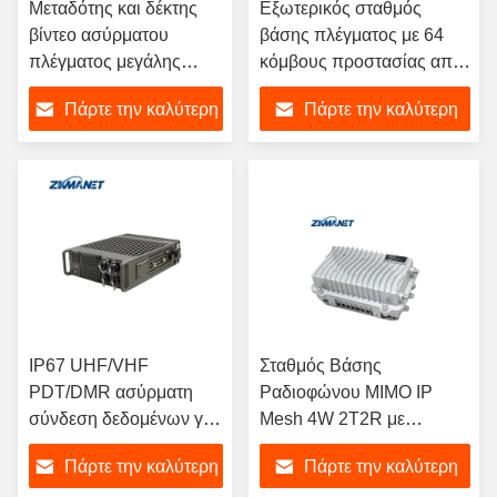
Μεταδότης και δέκτης
Εξωτερικός σταθμός
βίντεο ασύρματου
βάσης πλέγματος με 64
πλέγματος μεγάλης
κόμβους προστασίας από
εμβέλειας με
υπερχείλιση/στατική
Πάρτε την καλύτερη
Πάρτε την καλύτερη
επεξεργαστή Intel I5 8G
προστασία και αντοχή στη
RAM και SSD 120G για
διάβρωση από ψεκασμό
τιμή
τιμή
σύνδεση δεδομένων στο
αλατιού για αξιόπιστη
όχημα
ασύρματη μετάδοση
δεδομένων
IP67 UHF/VHF
Σταθμός Βάσης
PDT/DMR ασύρματη
Ραδιοφώνου MIMO IP
σύνδεση δεδομένων για
Mesh 4W 2T2R με
ραδιοφωνικό δίκτυο
Συχνότητα 1400-
Πάρτε την καλύτερη
Πάρτε την καλύτερη
μεμβράνης που
1460MHz, Ρυθμό