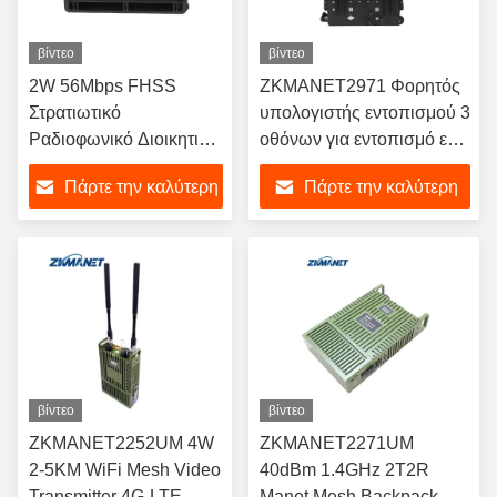
βίντεο
βίντεο
2W 56Mbps FHSS
ZKMANET2971 Φορητός
Στρατιωτικό
υπολογιστής εντοπισμού 3
Ραδιοφωνικό Διοικητικό
οθόνων για εντοπισμό επί
Σταθμό Πληροφορητής
τόπου με δίκτυο MESH και
Πάρτε την καλύτερη
Πάρτε την καλύτερη
με Τριπλή Εικόνα
υποστήριξη 5G
τιμή
τιμή
βίντεο
βίντεο
ZKMANET2252UM 4W
ZKMANET2271UM
2-5KM WiFi Mesh Video
40dBm 1.4GHz 2T2R
Transmitter 4G-LTE
Manet Mesh Backpack