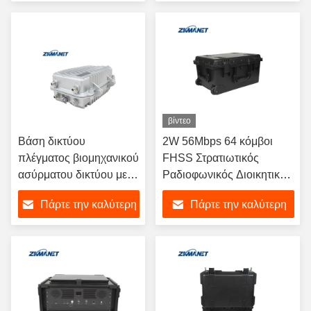
τοποθετείται σε οχήματα
Δεδομένων 82Mbps και
τιμή
τιμή
μεγάλων αποστάσεων
Ανθεκτική Συσκευασία
IP67
βίντεο
Βάση δικτύου
2W 56Mbps 64 κόμβοι
πλέγματος βιομηχανικού
FHSS Στρατιωτικός
ασύρματου δικτύου με
Ραδιοφωνικός Διοικητικός
διπλή ζώνη
Σταθμός Βάσης
Πάρτε την καλύτερη
Πάρτε την καλύτερη
1.4GHz/5.8GHz 90Mbps
Πηρακτηριστή με Τριπλή
και προστασία IP67
Οθόνη και λειτουργικό
τιμή
τιμή
σύστημα WIN10