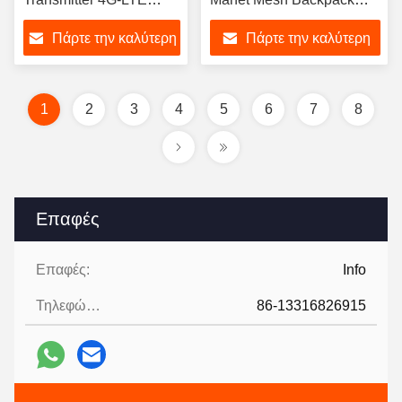
Τακτικό Ραδιόφωνο
Ασύρματο ραδιόφωνο
Πάρτε την καλύτερη
Πάρτε την καλύτερη
μετάδοσης βίντεο
τιμή
τιμή
1
2
3
4
5
6
7
8
Επαφές
Επαφές:
Info
Τηλεφώνημα:
86-13316826915