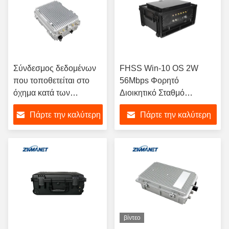
Σύνδεσμος δεδομένων
FHSS Win-10 OS 2W
που τοποθετείται στο
56Mbps Φορητό
όχημα κατά των
Διοικητικό Σταθμό
παρεμβολών
Ασύρματο Ραδιοφωνικό
Πάρτε την καλύτερη
Πάρτε την καλύτερη
Δικτύωμα
τιμή
τιμή
βίντεο