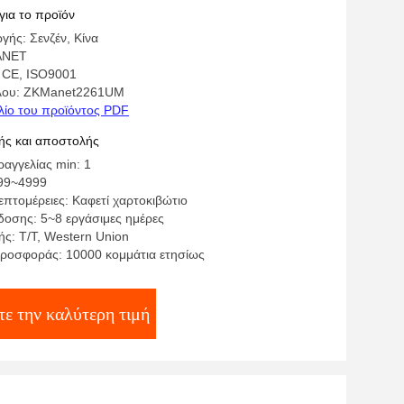
για το προϊόν
γής: Σενζέν, Κίνα
ANET
 CE, ISO9001
έλου: ZKManet2261UM
λίο του προϊόντος PDF
ς και αποστολής
αγγελίας min: 1
999~4999
πτομέρειες: Καφετί χαρτοκιβώτιο
οσης: 5~8 εργάσιμες ημέρες
ς: T/T, Western Union
ροσφοράς: 10000 κομμάτια ετησίως
ε την καλύτερη τιμή