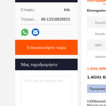
Λεπτομέρει
Επαφές:
Info
Επισημαίν
Τηλεφώνημα:
86-13316826915
Συχνότ
Κανάλι
WIFI:
Επικοινωνήστε τώρα
Ικανότη
Μας ταχυδρομήστε
1.4GHz 82M
1.4GHz 8
Περιγραφή
Η
ZKManet2
Μπορεί να ε