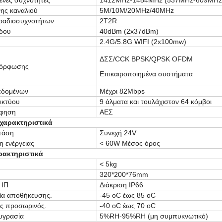
ένες συχνότητες
1412MHz-1484MHz (537MHz-609MHz
νης καναλιού
5M/10M/20MHz/40MHz
ραδιοσυχνοτήτων
2Τ2R
δου
40dBm (2x37dBm)
2.4G/5.8G WIFI (2x100mw)
ΔΣΣ/CCK BPSK/QPSK OFDM
μόρφωσης
Επικαιροποιημένα συστήματα
εδομένων
Μέχρι 82Mbps
ικτύου
9 άλματα και τουλάχιστον 64 κόμβοι
φηση
ΑΕΣ
 χαρακτηριστικά
τάση
Συνεχή 24V
 ενέργειας
< 60W Μέσος όρος
ρακτηριστικά
< 5kg
320*200*76mm
 ΙΠ
Διάκριση IP66
ία αποθήκευσης.
-45 oC έως 85 oC
ς προσωρινός.
-40 oC έως 70 oC
υγρασία
5%RH-95%RH (μη συμπυκνωτικό)