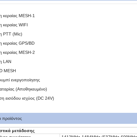
η κεραίας MESH-1
η κεραίας WIFI
η PTT (Mic)
η κεραίας GPS/BD
η κεραίας MESH-2
ση LAN
LED MESH
κουμπί ενεργοποίησης
παταρίας (Αποθηκευμένο)
ση εισόδου ισχύος (DC 24V)
ι προϊόντος
στικά μετάδοσης