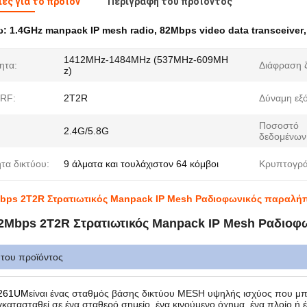
ες για το προϊόν
Περιγραφή του προϊόντος
ω:
1.4GHz manpack IP mesh radio
,
82Mbps video data transceiver
1412MHz-1484MHz (537MHz-609MH
ητα:
Διάφραση 
z)
 RF:
2Τ2R
Δύναμη εξ
Ποσοστό
2.4G/5.8G
δεδομένων
τα δικτύου:
9 άλματα και τουλάχιστον 64 κόμβοι
Κρυπτογρ
bps 2T2R Στρατιωτικός Manpack IP Mesh Ραδιοφωνικός παραλήπ
2Mbps 2T2R Στρατιωτικός Manpack IP Mesh Ραδιοφ
 του προϊόντος
261UM
είναι ένας σταθμός βάσης δικτύου MESH υψηλής ισχύος που μπ
γκατασταθεί σε ένα σταθερό σημείο, ένα κινούμενο όχημα, ένα πλοίο ή