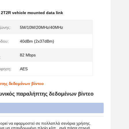
,
2T2R vehicle mounted data link
ζώνης:
5M/10M/20MHz/40MHz
όδου:
40dBm (2x37dBm)
82 Mbps
:
άφηση:
AES
της δεδομένων βίντεο
ωνικός παραλήπτης δεδομένων βίντεο
ορεί να εφαρμοστεί σε πολλαπλά σενάρια χρήσης.
 ένα μη επανδρωμένο πλοίο κλπ., ανά πάσα στιγμή,