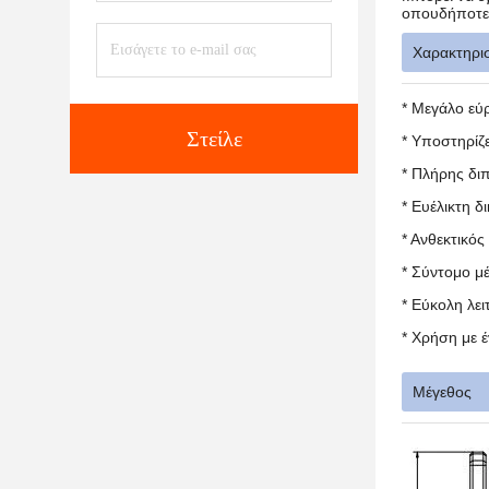
οπουδήποτε,
Χαρακτηρισ
* Μεγάλο εύ
Στείλε
* Υποστηρίζ
* Πλήρης δι
* Ευέλικτη δ
* Ανθεκτικός
* Σύντομο μ
* Εύκολη λε
* Χρήση με έ
Μέγεθος