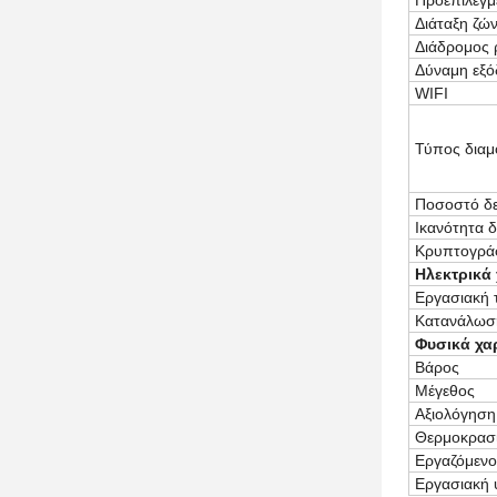
Προεπιλεγμ
Διάταξη ζώ
Διάδρομος 
Δύναμη εξό
WIFI
Τύπος δια
Ποσοστό δ
Ικανότητα δ
Κρυπτογρά
Ηλεκτρικά
Εργασιακή 
Κατανάλωση
Φυσικά χα
Βάρος
Μέγεθος
Αξιολόγηση
Θερμοκρασ
Εργαζόμενο
Εργασιακή 