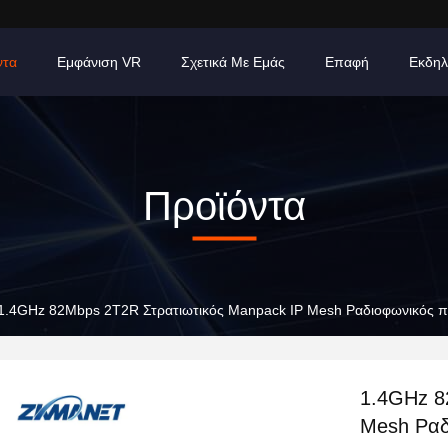
ντα
Εμφάνιση VR
Σχετικά Με Εμάς
Επαφή
Εκδηλ
Προϊόντα
1.4GHz 82Mbps 2T2R Στρατιωτικός Manpack IP Mesh Ραδιοφωνικός π
1.4GHz 8
Mesh Ραδ