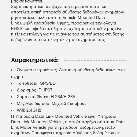
μας σε καλύπτει.
Συμπερασματικά, αν ψάχνετε για μια αξιόπιστη και
αποτελεσματική υπηρεσία σύνδεσης δεδομένων οχημάτων,
μην κοιτάξετε άλλο από το Vehicle Mounted Data
Link.υψηλή ευαισθησία λήψης, προαιρετική τεχνολογία
FHSS, και υψηλό σε όλη την ταχύτητα, το προϊόν μας είναι
η τέλεια επιλογή για τις ανάγκες του συστήματος σύνδεσης
δεδομένων του αυτοκινητοκίνητου οχήματος σας.
Χαρακτηριστικά:
Ονομασία προϊόντος: Δικτυακή σύνδεση δεδομένων στο
όχημα
Τοποθεσία: GPS/BD
Διορισμός IP: IP67
Συμπίεση βίντεο: H.264/H.265
Μέγεθος δικτύου: Μέχρι 32 κόμβους
Wifi: 2,4GHz
Η Υπηρεσία Data Link Mounted Vehicle είναι Υπηρεσία
Data Link Mounted Vehicle, η οποία παρέχει σύστημα Data
Link Motor Vehicle για τη μετάδοση δεδομένων μεταξύ
οχημάτων.Προσφέρει υπηρεσία σύνδεσης δεδομένων με