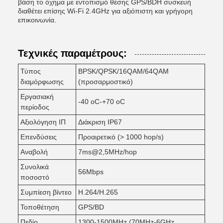
βάση το όχημα με εντοπισμό θέσης GPS/BDΗ συσκευή
διαθέτει επίσης Wi-Fi 2.4GHz για αξιόπιστη και γρήγορη
επικοινωνία.
Τεχνικές παραμέτρους:
Τύπος
BPSK/QPSK/16QAM/64QAM
διαμόρφωσης
(προσαρμοστικό)
Εργασιακή
-40 oC-+70 oC
περίοδος
Αξιολόγηση ΙΠ
Διάκριση IP67
Επενδύσεις
Προαιρετικό (> 1000 hop/s)
Αναβολή
7ms@2,5MHz/hop
Συνολικά
56Mbps
ποσοστό
Συμπίεση βίντεο
H.264/H.265
Τοποθέτηση
GPS/BD
Πεδίο
1300-1500MHz (70MHz-6GHz