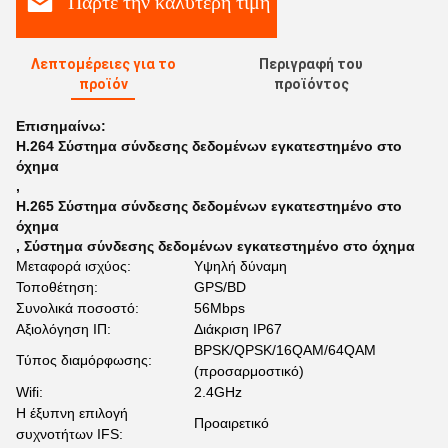
Πάρτε την καλύτερη τιμή
Λεπτομέρειες για το
Περιγραφή του
προϊόν
προϊόντος
Επισημαίνω:
H.264 Σύστημα σύνδεσης δεδομένων εγκατεστημένο στο
όχημα
,
H.265 Σύστημα σύνδεσης δεδομένων εγκατεστημένο στο
όχημα
,
Σύστημα σύνδεσης δεδομένων εγκατεστημένο στο όχημα
Μεταφορά ισχύος:
Υψηλή δύναμη
Τοποθέτηση:
GPS/BD
Συνολικά ποσοστό:
56Mbps
Αξιολόγηση ΙΠ:
Διάκριση IP67
BPSK/QPSK/16QAM/64QAM
Τύπος διαμόρφωσης:
(προσαρμοστικό)
Wifi:
2.4GHz
Η έξυπνη επιλογή
Προαιρετικό
συχνοτήτων IFS: