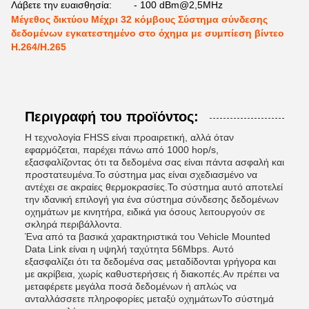
Λάβετε την ευαισθησία:
- 100 dBm@2,5MHz
Μέγεθος δικτύου Μέχρι 32 κόμβους Σύστημα σύνδεσης
δεδομένων εγκατεστημένο στο όχημα με συμπίεση βίντεο
H.264/H.265
Περιγραφή του προϊόντος:
Η τεχνολογία FHSS είναι προαιρετική, αλλά όταν
εφαρμόζεται, παρέχει πάνω από 1000 hop/s,
εξασφαλίζοντας ότι τα δεδομένα σας είναι πάντα ασφαλή και
προστατευμένα.Το σύστημα μας είναι σχεδιασμένο να
αντέχει σε ακραίες θερμοκρασίες.Το σύστημα αυτό αποτελεί
την ιδανική επιλογή για ένα σύστημα σύνδεσης δεδομένων
οχημάτων με κινητήρα, ειδικά για όσους λειτουργούν σε
σκληρά περιβάλλοντα.
Ένα από τα βασικά χαρακτηριστικά του Vehicle Mounted
Data Link είναι η υψηλή ταχύτητα 56Mbps. Αυτό
εξασφαλίζει ότι τα δεδομένα σας μεταδίδονται γρήγορα και
με ακρίβεια, χωρίς καθυστερήσεις ή διακοπές.Αν πρέπει να
μεταφέρετε μεγάλα ποσά δεδομένων ή απλώς να
ανταλλάσσετε πληροφορίες μεταξύ οχημάτωνΤο σύστημά