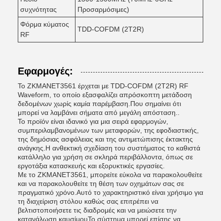
συχνότητας
Προσαρμόσιμες)
Φόρμα κύματος
ΤDD-COFDM (2T2R)
RF
Εφαρμογές:
Το ZKMANET3561 έρχεται με TDD-COFDM (2T2R) RF
Waveform, το οποίο εξασφαλίζει απρόσκοπτη μετάδοση
δεδομένων χωρίς καμία παρέμβαση.Που σημαίνει ότι
μπορεί να λαμβάνει σήματα από μεγάλη απόσταση..
Το προϊόν είναι ιδανικό για μια σειρά εφαρμογών,
συμπεριλαμβανομένων των μεταφορών, της εφοδιαστικής,
της δημόσιας ασφάλειας και της αντιμετώπισης έκτακτης
ανάγκης.Η ανθεκτική σχεδίαση του συστήματος το καθιστά
κατάλληλο για χρήση σε σκληρά περιβάλλοντα, όπως σε
εργοτάξια κατασκευής και εξορυκτικές εργασίες.
Με το ZKMANET3561, μπορείτε εύκολα να παρακολουθείτε
και να παρακολουθείτε τη θέση των οχημάτων σας σε
πραγματικό χρόνο.Αυτό το χαρακτηριστικό είναι χρήσιμο για
τη διαχείριση στόλου καθώς σας επιτρέπει να
βελτιστοποιήσετε τις διαδρομές και να μειώσετε την
κατανάλωση καυσίμουΤο σύστημα μπορεί επίσης να