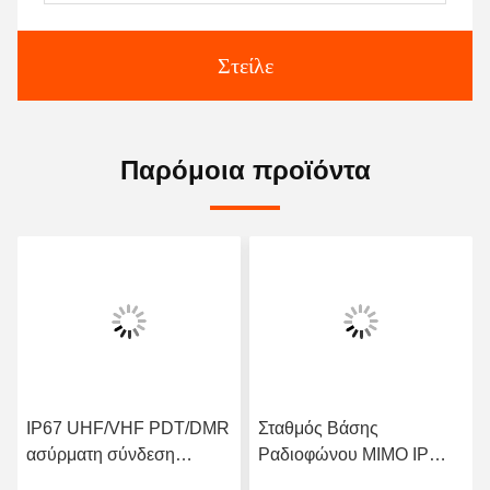
Στείλε
Παρόμοια προϊόντα
IP67 UHF/VHF PDT/DMR
Σταθμός Βάσης
ασύρματη σύνδεση
Ραδιοφώνου MIMO IP
δεδομένων για
Mesh 4W 2T2R με