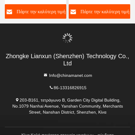
ραδιοφωνικό δίκτυο
Συχνότητα 1400-
ή
Πάρτε την καλύτερη τιμή
Πάρτε την καλύτερη τιμή
μεμβράνης που
1460MHz, Ρυθμό
τοποθετείται σε οχήματα
Δεδομένων 82Mbps και
μεγάλων αποστάσεων
Ανθεκτική Συσκευασία
IP67
Zhongke Lianxun (Shenzhen) Technology Co.,
Ltd
Info@chinamanet.com
86-13316826915
203-Β161, τετράγωνο Β, Garden City Digital Building,
No.1079 Nanhai Avenue, Yanshan Community, Merchants
Street, Nanshan District, Shenzhen, Κίνα