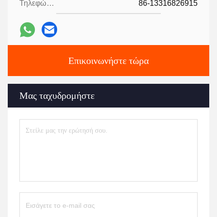
Τηλεφώνημα:
86-13316826915
Επικοινωνήστε τώρα
Μας ταχυδρομήστε