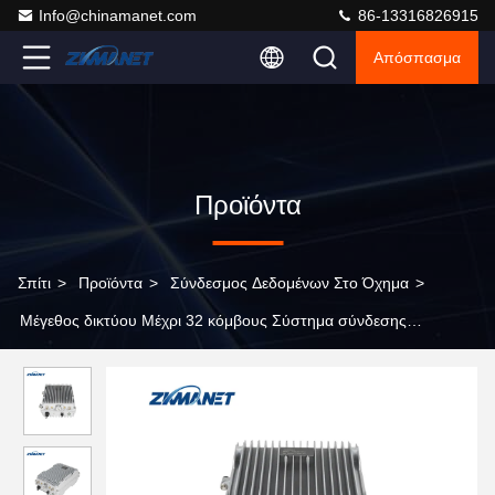
Info@chinamanet.com
86-13316826915
Απόσπασμα
Προϊόντα
Σπίτι
>
Προϊόντα
>
Σύνδεσμος Δεδομένων Στο Όχημα
>
Μέγεθος δικτύου Μέχρι 32 κόμβους Σύστημα σύνδεσης
δεδομένων εγκατεστημένο στο όχημα με συμπίεση βίντεο
H.264/H.265